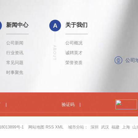
新闻中心
关于我们
A
公司新闻
公司概况
ABOUT
行业资讯
诚聘英才
公司
常见问题
荣誉资质
时事聚焦
8013899号-1
网站地图
RSS
XML
城市分站
：
深圳
武汉
福建
上海
山