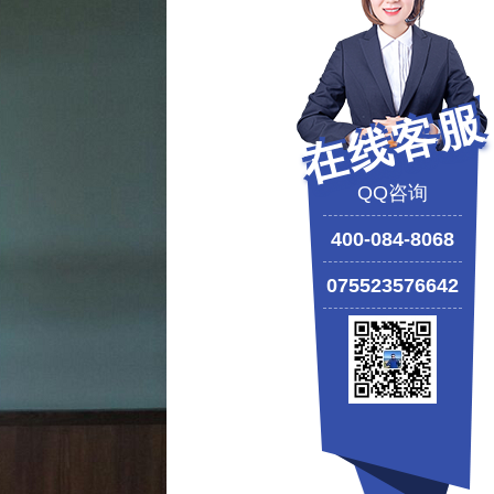
在线客服
QQ咨询
400-084-8068
075523576642