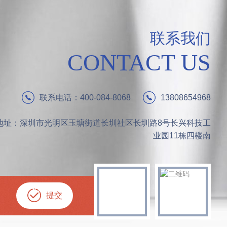
联系我们
CONTACT US
联系电话：400-084-8068
13808654968
地址：深圳市光明区玉塘街道长圳社区长圳路8号长兴科技工
业园11栋四楼南
提
交