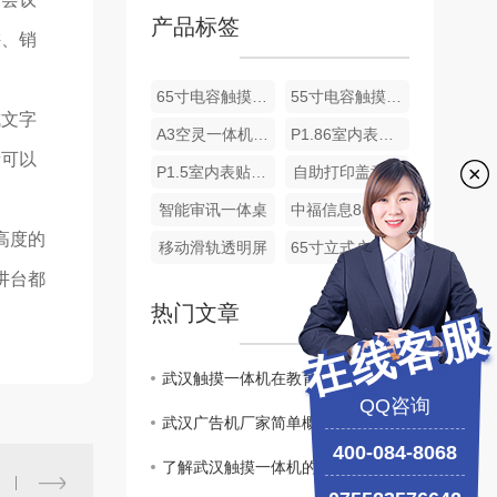
产品标签
讲、销
65寸电容触摸一体机
55寸电容触摸一体机
成文字
A3空灵一体机介绍及使用说明
P1.86室内表贴节能全彩LED屏
者可以
P1.5室内表贴节能全彩LED屏
自助打印盖章机
智能审讯一体桌
中福信息86寸显示器规格书
高度的
移动滑轨透明屏
65寸立式户外广告机
讲台都
热门文章
在线客服
武汉触摸一体机在教育领域的应用探讨
QQ咨询
武汉广告机厂家简单概括广告机与比电视机有哪些区别
400-084-8068
了解武汉触摸一体机的功能及特点