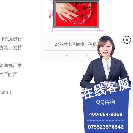
用情况进行
27英寸电容触摸一体机
功能，支持
查询机
厂家
生产的产
在线客服
.cn！
QQ咨询
400-084-8068
075523576642