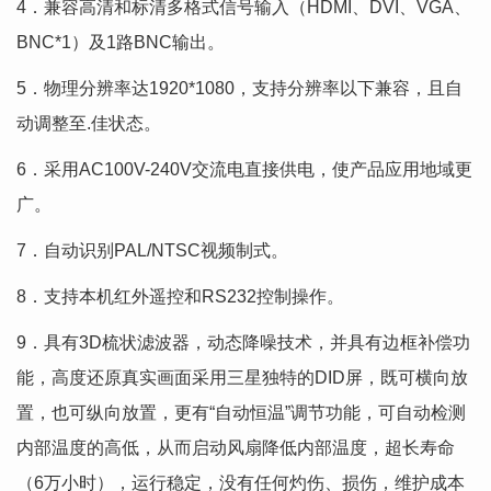
4．兼容高清和标清多格式信号输入（HDMI、DVI、VGA、
BNC*1）及1路BNC输出。
5．物理分辨率达1920*1080，支持分辨率以下兼容，且自
动调整至.佳状态。
6．采用AC100V-240V交流电直接供电，使产品应用地域更
广。
7．自动识别PAL/NTSC视频制式。
8．支持本机红外遥控和RS232控制操作。
9．具有3D梳状滤波器，动态降噪技术，并具有边框补偿功
能，高度还原真实画面采用三星独特的DID屏，既可横向放
置，也可纵向放置，更有“自动恒温”调节功能，可自动检测
内部温度的高低，从而启动风扇降低内部温度，超长寿命
（6万小时），运行稳定，没有任何灼伤、损伤，维护成本